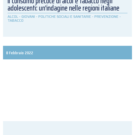
il consumo precoce di alcol e tabacco negli
adolescenti: un'indagine nelle regioni italiane
ALCOL
-
GIOVANI
-
POLITICHE SOCIALI E SANITARIE
-
PREVENZIONE
-
TABACCO
8 Febbraio 2022