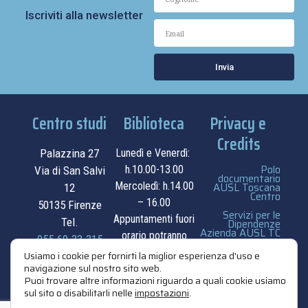
Iscriviti alla newsletter
Invia
Centro studi
Biblioteca
Privacy e
Credits
Palazzina 27
Lunedì e Venerdì:
Polo
h.10.00-13.00
Via di San Salvi
documentario
Mercoledì: h.14.00
AUSL Toscana
12
Centro
– 16.00
50135 Firenze
Servizi per le
Appuntamenti fuori
Tel.
Dipendenze
Azienda AUSL TC
orario potranno
055.69.33.315
essere
privacy e cookie
Usiamo i cookie per fornirti la miglior esperienza d'uso e
navigazione sul nostro sito web.
contatti
concordati su
policy
Puoi trovare altre informazioni riguardo a quali cookie usiamo
appuntamento.
sul sito o disabilitarli nelle
impostazioni
.
credits