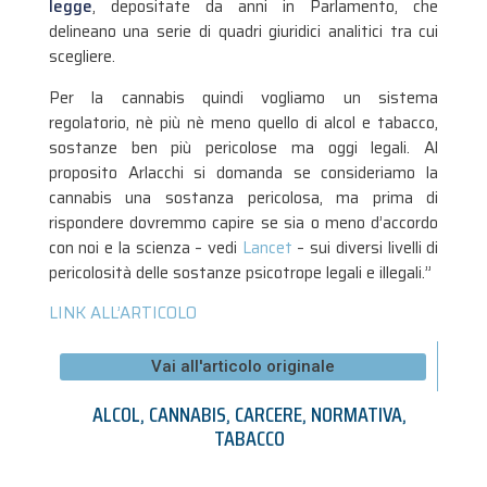
legge
, depositate da anni in Parlamento, che
delineano una serie di quadri giuridici analitici tra cui
scegliere.
Per la cannabis quindi vogliamo un sistema
regolatorio, nè più nè meno quello di alcol e tabacco,
sostanze ben più pericolose ma oggi legali. Al
proposito Arlacchi si domanda se consideriamo la
cannabis una sostanza pericolosa, ma prima di
rispondere dovremmo capire se sia o meno d’accordo
con noi e la scienza – vedi
Lancet
– sui diversi livelli di
pericolosità delle sostanze psicotrope legali e illegali.”
LINK ALL’ARTICOLO
Vai all'articolo originale
ALCOL
,
CANNABIS
,
CARCERE
,
NORMATIVA
,
TABACCO