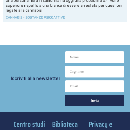
una persona nera in california ha oggi una probabilità 6,4 volte
superiore rispetto a una bianca di essere arrestata per questioni
legate alla cannabis
CANNABIS
-
SOSTANZE PSICOATTIVE
Iscriviti alla newsletter
Invia
Centro studi
Biblioteca
Privacy e