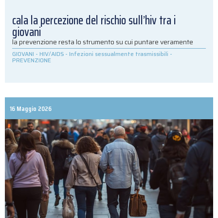
cala la percezione del rischio sull’hiv tra i
giovani
la prevenzione resta lo strumento su cui puntare veramente
GIOVANI
-
HIV/AIDS
-
Infezioni sessualmente trasmissibili
-
PREVENZIONE
16 Maggio 2026