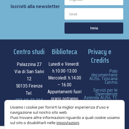
Iscriviti alla newsletter
Invia
Centro studi
Biblioteca
Privacy e
Credits
Palazzina 27
Lunedì e Venerdì:
Polo
h.10.00-13.00
Via di San Salvi
documentario
Mercoledì: h.14.00
AUSL Toscana
12
Centro
– 16.00
50135 Firenze
Servizi per le
Appuntamenti fuori
Tel.
Dipendenze
Azienda AUSL TC
orario potranno
055.69.33.315
essere
privacy e cookie
Usiamo i cookie per fornirti la miglior esperienza d'uso e
navigazione sul nostro sito web.
contatti
concordati su
policy
Puoi trovare altre informazioni riguardo a quali cookie usiamo
appuntamento.
sul sito o disabilitarli nelle
impostazioni
.
credits