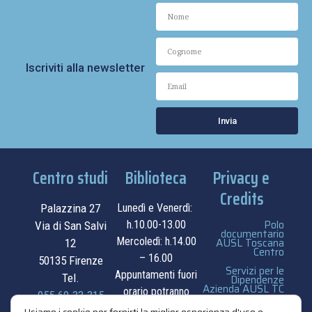
Iscriviti alla newsletter
Invia
Centro studi
Biblioteca
Privacy e
Credits
Palazzina 27
Lunedì e Venerdì:
Polo
h.10.00-13.00
Via di San Salvi
documentario
Mercoledì: h.14.00
AUSL Toscana
12
Centro
– 16.00
50135 Firenze
Servizi per le
Appuntamenti fuori
Tel.
Dipendenze
Azienda AUSL TC
orario potranno
055.69.33.315
essere
privacy e cookie