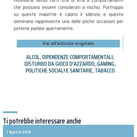
rinnovata, verso certi stili di vita e comportamenti
che possono essere considerati a rischio. Purtroppo
su queste malattie è calato il silenzio e questo
seminario rappresenta una delle poche occasioni per
poterne parlare apertamente.
Vai all'articolo originale
ALCOL
,
DIPENDENZE COMPORTAMENTALI
,
DISTURBO DA GIOCO D'AZZARDO
,
GAMING
,
POLITICHE SOCIALI E SANITARIE
,
TABACCO
Ti potrebbe interessare anche
7 Agosto 2026