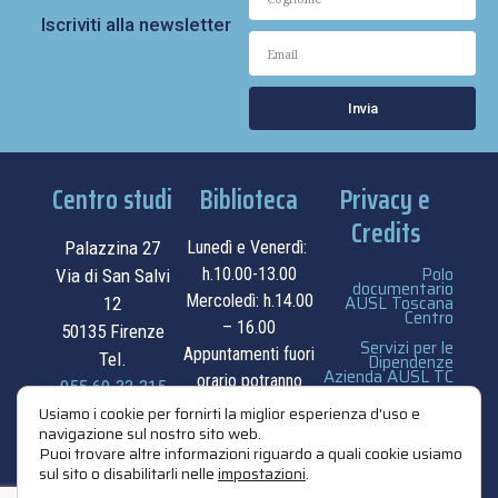
Iscriviti alla newsletter
Invia
Centro studi
Biblioteca
Privacy e
Credits
Palazzina 27
Lunedì e Venerdì:
Polo
h.10.00-13.00
Via di San Salvi
documentario
Mercoledì: h.14.00
AUSL Toscana
12
Centro
– 16.00
50135 Firenze
Servizi per le
Appuntamenti fuori
Tel.
Dipendenze
Azienda AUSL TC
orario potranno
055.69.33.315
essere
privacy e cookie
Usiamo i cookie per fornirti la miglior esperienza d'uso e
navigazione sul nostro sito web.
contatti
concordati su
policy
Puoi trovare altre informazioni riguardo a quali cookie usiamo
appuntamento.
sul sito o disabilitarli nelle
impostazioni
.
credits