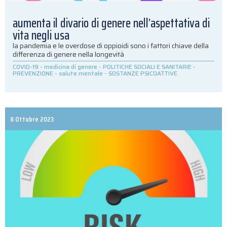
aumenta il divario di genere nell’aspettativa di
vita negli usa
la pandemia e le overdose di oppioidi sono i fattori chiave della
differenza di genere nella longevità
COVID-19
-
medicina di genere
-
POLITICHE SOCIALI E SANITARIE
-
PREVENZIONE
-
salute mentale
-
SOSTANZE PSICOATTIVE
8 Ottobre 2023