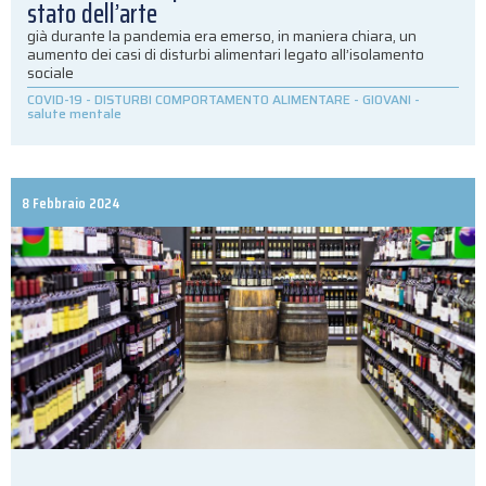
stato dell’arte
già durante la pandemia era emerso, in maniera chiara, un
aumento dei casi di disturbi alimentari legato all’isolamento
sociale
COVID-19
-
DISTURBI COMPORTAMENTO ALIMENTARE
-
GIOVANI
-
salute mentale
8 Febbraio 2024