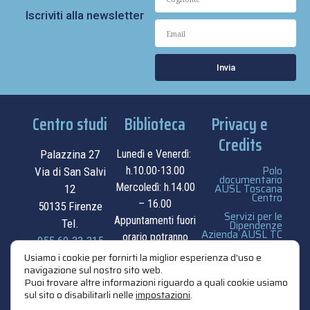
Iscriviti alla newsletter
Invia
Centro studi
Biblioteca
Privacy e
Credits
Palazzina 27
Lunedì e Venerdì:
Polo
h.10.00-13.00
Via di San Salvi
documentario
Mercoledì: h.14.00
AUSL Toscana
12
Centro
– 16.00
50135 Firenze
Servizi per le
Appuntamenti fuori
Tel.
Dipendenze
Azienda AUSL TC
orario potranno
055.69.33.315
essere
privacy e cookie
Usiamo i cookie per fornirti la miglior esperienza d'uso e
navigazione sul nostro sito web.
contatti
concordati su
policy
Puoi trovare altre informazioni riguardo a quali cookie usiamo
appuntamento.
sul sito o disabilitarli nelle
impostazioni
.
credits