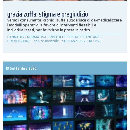
grazia zuffa: stigma e pregiudizio
verso i consumatori cronici, zuffa suggerisce di de-medicalizzare
i modelli operativi, a favore di interventi flessibili e
individualizzati, per favorirne la presa in carico
CANNABIS
-
NORMATIVA
-
POLITICHE SOCIALI E SANITARIE
-
PREVENZIONE
-
salute mentale
-
SOSTANZE PSICOATTIVE
19 Settembre 2025