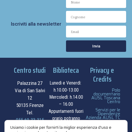
Iscriviti alla newsletter
Invia
Centro studi
Biblioteca
Privacy e
Credits
Palazzina 27
Lunedì e Venerdì:
Polo
h.10.00-13.00
Via di San Salvi
documentario
Mercoledì: h.14.00
AUSL Toscana
12
Centro
– 16.00
50135 Firenze
Servizi per le
Appuntamenti fuori
Tel.
Dipendenze
Azienda AUSL TC
orario potranno
055.69.33.315
essere
privacy e cookie
Usiamo i cookie per fornirti la miglior esperienza d'uso e
contatti