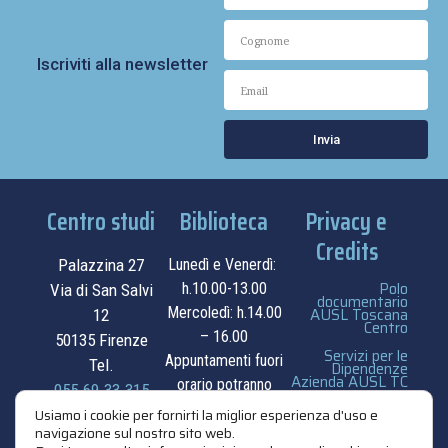
Iscriviti alla newsletter
Invia
Centro studi
Biblioteca
Privacy e
Credits
Palazzina 27
Lunedì e Venerdì:
Polo
h.10.00-13.00
Via di San Salvi
documentario
Mercoledì: h.14.00
AUSL Toscana
12
Centro
– 16.00
50135 Firenze
Servizi per le
Appuntamenti fuori
Tel.
Dipendenze
Azienda AUSL TC
orario potranno
055.69.33.315
essere
privacy e cookie
Usiamo i cookie per fornirti la miglior esperienza d'uso e
contatti
navigazione sul nostro sito web.
concordati su
policy