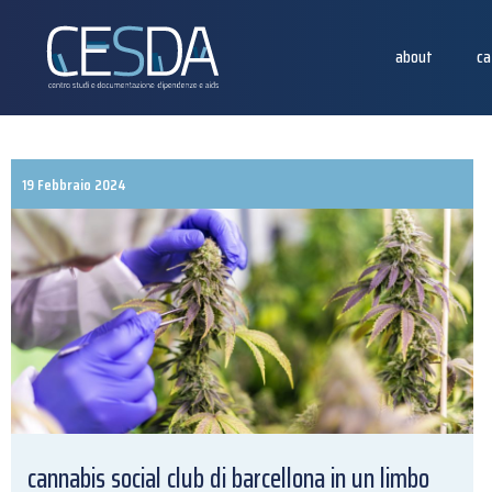
about
ca
19 Febbraio 2024
cannabis social club di barcellona in un limbo