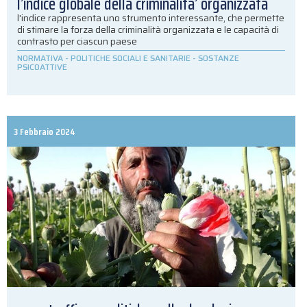
l’indice globale della criminalita’ organizzata
l'indice rappresenta uno strumento interessante, che permette
di stimare la forza della criminalità organizzata e le capacità di
contrasto per ciascun paese
NORMATIVA
-
POLITICHE SOCIALI E SANITARIE
-
SOSTANZE
PSICOATTIVE
3 Febbraio 2024