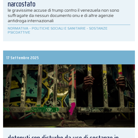
narcostato
le gravissime accuse di trump contro il venezuela non sono
suffragate da nessun documento onu e di altre agenzie
antidroga internazionali
NORMATIVA
-
POLITICHE SOCIALI E SANITARIE
-
SOSTANZE
PSICOATTIVE
17 Settembre 2025