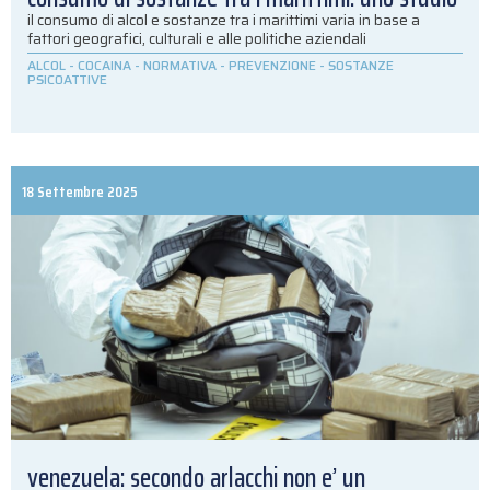
il consumo di alcol e sostanze tra i marittimi varia in base a
fattori geografici, culturali e alle politiche aziendali
ALCOL
-
COCAINA
-
NORMATIVA
-
PREVENZIONE
-
SOSTANZE
PSICOATTIVE
18 Settembre 2025
venezuela: secondo arlacchi non e’ un