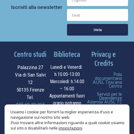
Iscriviti alla newsletter
Invia
Centro studi
Biblioteca
Privacy e
Credits
Palazzina 27
Lunedì e Venerdì:
Polo
h.10.00-13.00
Via di San Salvi
documentario
Mercoledì: h.14.00
AUSL Toscana
12
Centro
– 16.00
50135 Firenze
Servizi per le
Appuntamenti fuori
Tel.
Dipendenze
Azienda AUSL TC
orario potranno
055.69.33.315
essere
privacy e cookie
Usiamo i cookie per fornirti la miglior esperienza d'uso e
navigazione sul nostro sito web.
contatti
concordati su
policy
Puoi trovare altre informazioni riguardo a quali cookie usiamo
appuntamento.
sul sito o disabilitarli nelle
impostazioni
.
credits