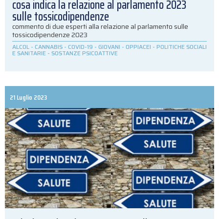
cosa indica la relazione al parlamento 2023
sulle tossicodipendenze
commento di due esperti alla relazione al parlamento sulle
tossicodipendenze 2023
ALCOL
-
CANNABIS
-
COVID-19
-
GIOVANI
-
OPPIACEI
-
POLITICHE SOCIALI
E SANITARIE
-
SOSTANZE PSICOATTIVE
21 Luglio 2023