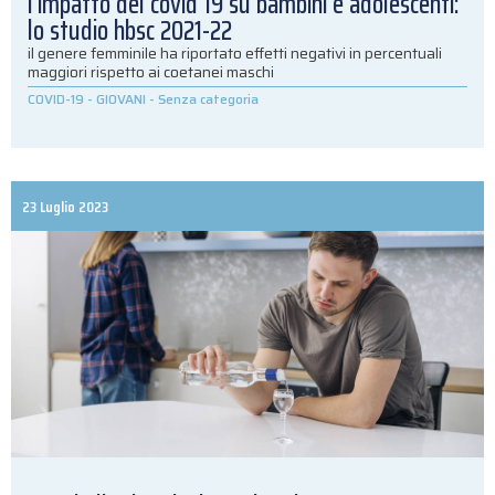
l’impatto del covid 19 su bambini e adolescenti:
lo studio hbsc 2021-22
il genere femminile ha riportato effetti negativi in percentuali
maggiori rispetto ai coetanei maschi
COVID-19
-
GIOVANI
-
Senza categoria
23 Luglio 2023