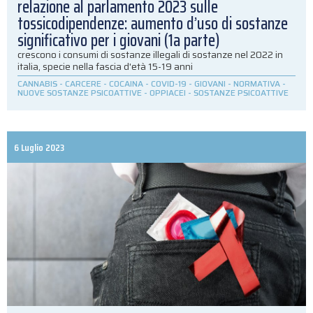
relazione al parlamento 2023 sulle
tossicodipendenze: aumento d’uso di sostanze
significativo per i giovani (1a parte)
crescono i consumi di sostanze illegali di sostanze nel 2022 in
italia, specie nella fascia d'età 15-19 anni
CANNABIS
-
CARCERE
-
COCAINA
-
COVID-19
-
GIOVANI
-
NORMATIVA
-
NUOVE SOSTANZE PSICOATTIVE
-
OPPIACEI
-
SOSTANZE PSICOATTIVE
6 Luglio 2023