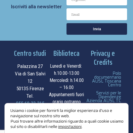
Iscriviti alla newsletter
Invia
Centro studi
Biblioteca
Privacy e
Credits
Palazzina 27
Lunedì e Venerdì:
Polo
h.10.00-13.00
Via di San Salvi
documentario
Mercoledì: h.14.00
AUSL Toscana
12
Centro
– 16.00
50135 Firenze
Servizi per le
Appuntamenti fuori
Tel.
Dipendenze
Azienda AUSL TC
orario potranno
055.69.33.315
essere
privacy e cookie
Usiamo i cookie per fornirti la miglior esperienza d'uso e
navigazione sul nostro sito web.
contatti
concordati su
policy
Puoi trovare altre informazioni riguardo a quali cookie usiamo
appuntamento.
sul sito o disabilitarli nelle
impostazioni
.
credits