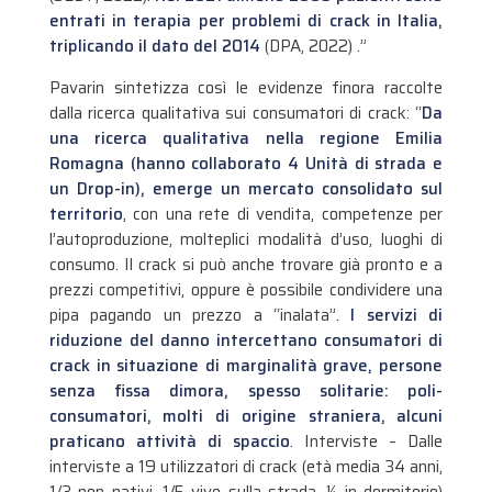
entrati in terapia per problemi di crack in Italia,
triplicando il dato del 2014
(DPA, 2022) .”
Pavarin sintetizza così le evidenze finora raccolte
dalla ricerca qualitativa sui consumatori di crack: “
Da
una ricerca qualitativa nella regione Emilia
Romagna (hanno collaborato 4 Unità di strada e
un Drop-in), emerge un mercato consolidato sul
territorio
, con una rete di vendita, competenze per
l’autoproduzione, molteplici modalità d’uso, luoghi di
consumo. Il crack si può anche trovare già pronto e a
prezzi competitivi, oppure è possibile condividere una
pipa pagando un prezzo a “inalata”.
I servizi di
riduzione del danno intercettano consumatori di
crack in situazione di marginalità grave, persone
senza fissa dimora, spesso solitarie: poli-
consumatori, molti di origine straniera, alcuni
praticano attività di spaccio
. Interviste – Dalle
interviste a 19 utilizzatori di crack (età media 34 anni,
1/3 non nativi, 1/5 vive sulla strada, ¼ in dormitorio)