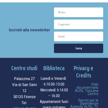
Iscriviti alla newsletter
Invia
Centro studi
Biblioteca
Privacy e
Credits
Palazzina 27
Lunedì e Venerdì:
Polo
h.10.00-13.00
Via di San Salvi
documentario
Mercoledì: h.14.00
AUSL Toscana
12
Centro
– 16.00
50135 Firenze
Servizi per le
Appuntamenti fuori
Tel.
Dipendenze
Azienda AUSL TC
orario potranno