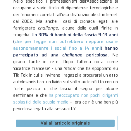
Nello specifico, i professionisti dell’Associazione si
occupano a vario titolo di dipendenze tecnologiche e
dei fenomeni correlati all’uso disfunzionale di internet
dal 2002. Ma anche i casi di cronaca legati alle
famigerate
challenge
, alcune delle quali finite in
tragedia.
Un 30% di bambini della fascia 9-13 anni
(
che per legge non potrebbero neppure usare
autonomamente i social fino a 14 anni
) hanno
partecipato ad una
challenge
pericolosa.
Ne
girano tante in rete. Dopo l’ultima nota come
‘cicatrice francese’ – una ‘sfida’ che ha spopolato su
Tik Tok in cui si invitano i ragazzi a procurarsi un atto
autolesionistico: un livido sul volto autoinflitto con un
forte pizzicotto che lascia il segno per alcune
settimane e che
ha preoccupato non pochi dirigenti
scolastici delle scuole medie
– ora ce n’è una ben più
pericolosa legata alla sessualità”
Vai all'articolo originale