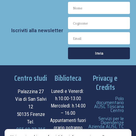
Iscriviti alla newsletter
Invia
Centro studi
Biblioteca
Privacy e
Credits
Palazzina 27
Lunedì e Venerdì:
Polo
h.10.00-13.00
Via di San Salvi
documentario
Mercoledì: h.14.00
AUSL Toscana
12
Centro
– 16.00
50135 Firenze
Servizi per le
Appuntamenti fuori
Tel.
Dipendenze
Azienda AUSL TC
orario potranno
055.69.33.315
essere