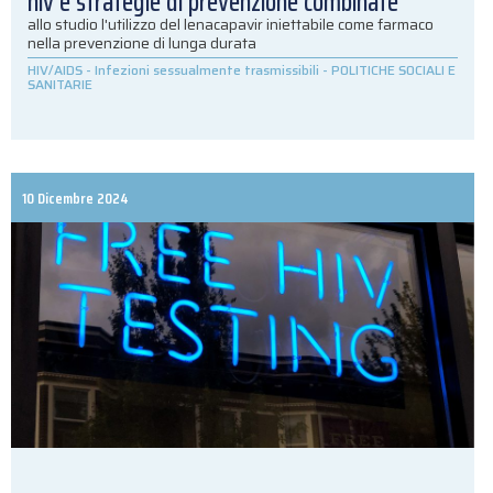
hiv e strategie di prevenzione combinate
allo studio l'utilizzo del lenacapavir iniettabile come farmaco
nella prevenzione di lunga durata
HIV/AIDS
-
Infezioni sessualmente trasmissibili
-
POLITICHE SOCIALI E
SANITARIE
10 Dicembre 2024