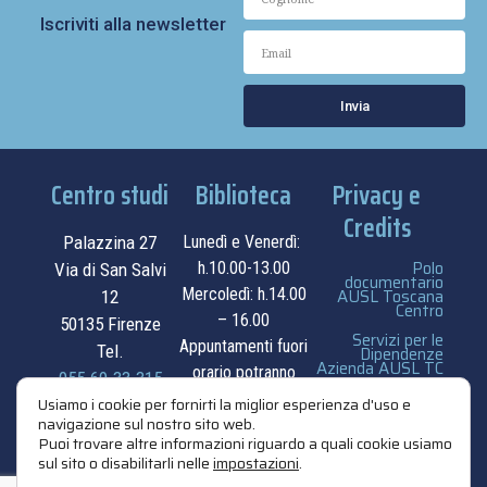
Iscriviti alla newsletter
Invia
Centro studi
Biblioteca
Privacy e
Credits
Palazzina 27
Lunedì e Venerdì:
Polo
h.10.00-13.00
Via di San Salvi
documentario
Mercoledì: h.14.00
AUSL Toscana
12
Centro
– 16.00
50135 Firenze
Servizi per le
Appuntamenti fuori
Tel.
Dipendenze
Azienda AUSL TC
orario potranno
055.69.33.315
essere
privacy e cookie
Usiamo i cookie per fornirti la miglior esperienza d'uso e
navigazione sul nostro sito web.
contatti
concordati su
policy
Puoi trovare altre informazioni riguardo a quali cookie usiamo
appuntamento.
sul sito o disabilitarli nelle
impostazioni
.
credits