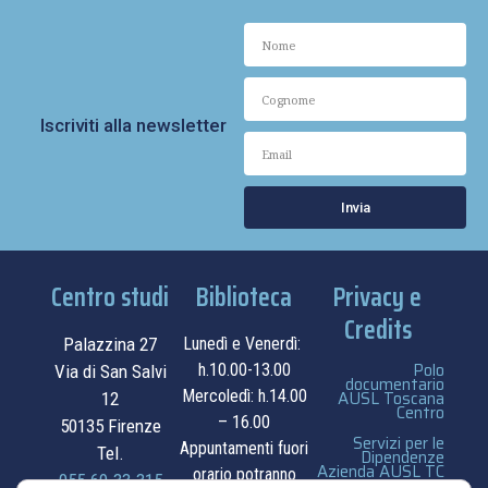
Iscriviti alla newsletter
Invia
Centro studi
Biblioteca
Privacy e
Credits
Palazzina 27
Lunedì e Venerdì:
Polo
h.10.00-13.00
Via di San Salvi
documentario
Mercoledì: h.14.00
AUSL Toscana
12
Centro
– 16.00
50135 Firenze
Servizi per le
Appuntamenti fuori
Tel.
Dipendenze
Azienda AUSL TC
orario potranno
055.69.33.315