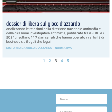
dossier di libera sul gioco d’azzardo
analizzando le relazioni della direzione nazionale antimafia e
della direzione investigativa antimafia, pubblicate tra il 2010 e il
2024, risultano 147 clan censiti che hanno operato in attività di
business sia illegali che legali
DISTURBO DA GIOCO D'AZZARDO
-
NORMATIVA
1
2
3
4
5