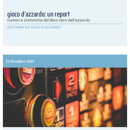
gioco d’azzardo: un report
numeri e statistiche del libro nero dell'azzardo
DISTURBO DA GIOCO D'AZZARDO
23 Dicembre 2025