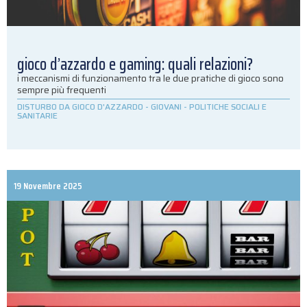
gioco d’azzardo e gaming: quali relazioni?
i meccanismi di funzionamento tra le due pratiche di gioco sono
sempre più frequenti
DISTURBO DA GIOCO D'AZZARDO
-
GIOVANI
-
POLITICHE SOCIALI E
SANITARIE
19 Novembre 2025