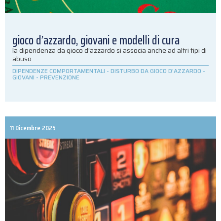
gioco d’azzardo, giovani e modelli di cura
la dipendenza da gioco d'azzardo si associa anche ad altri tipi di
abuso
DIPENDENZE COMPORTAMENTALI
-
DISTURBO DA GIOCO D'AZZARDO
-
GIOVANI
-
PREVENZIONE
11 Dicembre 2025