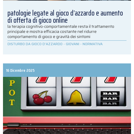
patologie legate al gioco d’azzardo e aumento
di offerta di gioco online
la terapia cognitivo-comportamentale resta il trattamento
principale e mostra efficacia costante nel ridurre
comportamento di gioco e gravità dei sintomi
DISTURBO DA GIOCO D'AZZARDO
-
GIOVANI
-
NORMATIVA
16 Dicembre 2025