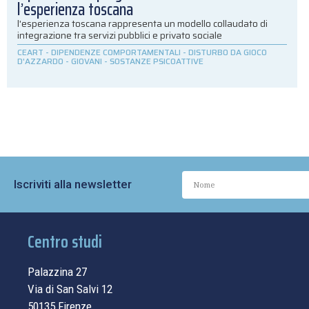
l’esperienza toscana
l'esperienza toscana rappresenta un modello collaudato di
integrazione tra servizi pubblici e privato sociale
CEART
-
DIPENDENZE COMPORTAMENTALI
-
DISTURBO DA GIOCO
D'AZZARDO
-
GIOVANI
-
SOSTANZE PSICOATTIVE
Iscriviti alla newsletter
Centro studi
Palazzina 27
Via di San Salvi 12
50135 Firenze