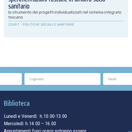
sanitario
lo strumento dei progetti individualizzati nel sistema integrato
toscano
CEART
-
POLITICHE SOCIALI E SANITARIE
Biblioteca
Lunedì e Venerdì: h.10.00-13.00
Mercoledì: h.14.00 – 16.00
Appuntamenti fuori orario potranno essere
pr