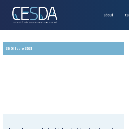
about
ca
26 Ottobre 2021