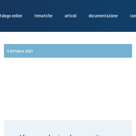
talogo online
tematiche
articoli
documentazione
con
5 Ottobre 2021