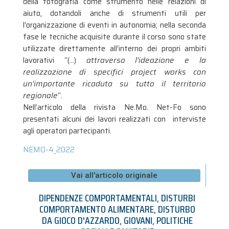
della fotografia come strumento nelle relazioni di
aiuto, dotandoli anche di strumenti utili per
l’organizzazione di eventi in autonomia; nella seconda
fase le tecniche acquisite durante il corso sono state
utilizzate direttamente all’interno dei propri ambiti
lavorativi “(…)
attraverso l’idea
zione e la
realizzazione di specifici project works con
un’importante ricaduta su tutto il territorio
regionale
“.
Nell’articolo della rivista Ne.Mo. Net-Fo sono
presentati alcuni dei lavori realizzati con interviste
agli operatori partecipanti.
NEMO-4_2022
Vai all'articolo originale
DIPENDENZE COMPORTAMENTALI
,
DISTURBI
COMPORTAMENTO ALIMENTARE
,
DISTURBO
DA GIOCO D'AZZARDO
,
GIOVANI
,
POLITICHE