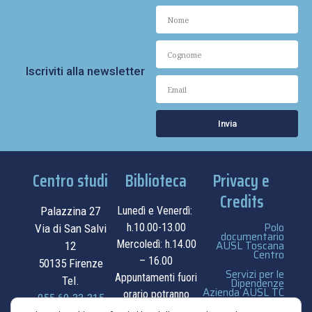
Iscriviti alla newsletter
Invia
Centro studi
Biblioteca
Privacy e
Credits
Palazzina 27
Lunedì e Venerdì:
Polo
h.10.00-13.00
Via di San Salvi
documentario
Mercoledì: h.14.00
AUSL Toscana
12
Centro
– 16.00
50135 Firenze
Servizi per le
Appuntamenti fuori
Tel.
Dipendenze
Azienda AUSL TC
orario potranno
055.69.33.315
essere