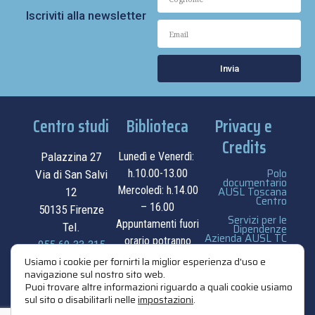
Iscriviti alla newsletter
Invia
Centro studi
Biblioteca
Privacy e
Credits
Palazzina 27
Lunedì e Venerdì:
Polo
h.10.00-13.00
Via di San Salvi
documentario
Mercoledì: h.14.00
AUSL Toscana
12
Centro
– 16.00
50135 Firenze
Servizi per le
Appuntamenti fuori
Tel.
Dipendenze
Azienda AUSL TC
orario potranno
055.69.33.315
essere
privacy e cookie
Usiamo i cookie per fornirti la miglior esperienza d'uso e
navigazione sul nostro sito web.
contatti
concordati su
policy
Puoi trovare altre informazioni riguardo a quali cookie usiamo
appuntamento.
sul sito o disabilitarli nelle
impostazioni
.
credits