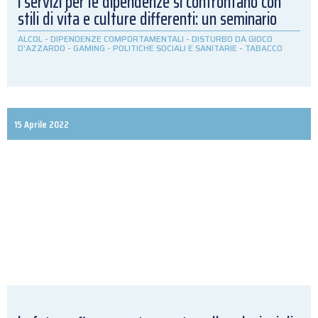
i servizi per le dipendenze si confrontano con
stili di vita e culture differenti: un seminario
ALCOL
-
DIPENDENZE COMPORTAMENTALI
-
DISTURBO DA GIOCO
D'AZZARDO
-
GAMING
-
POLITICHE SOCIALI E SANITARIE
-
TABACCO
15 Aprile 2022