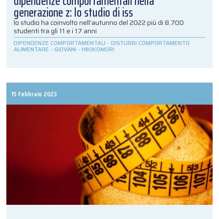
dipendenze comportamentali nella
generazione z: lo studio di iss
lo studio ha coinvolto nell’autunno del 2022 più di 8.700
studenti tra gli 11 e i 17 anni
DIPENDENZE COMPORTAMENTALI
-
DISTURBI COMPORTAMENTO
ALIMENTARE
-
GIOVANI
-
HIKIKOMORI
15 Febbraio 2023