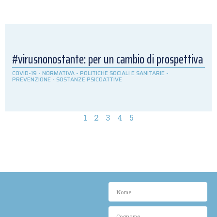
#virusnonostante: per un cambio di prospettiva
COVID-19
-
NORMATIVA
-
POLITICHE SOCIALI E SANITARIE
-
PREVENZIONE
-
SOSTANZE PSICOATTIVE
1
2
3
4
5