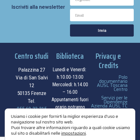
Iscriviti alla newsletter
Invia
Centro studi
Biblioteca
Privacy e
Credits
Palazzina 27
Lunedì e Venerdì:
Polo
h.10.00-13.00
Via di San Salvi
documentario
Mercoledì: h.14.00
AUSL Toscana
12
Centro
– 16.00
50135 Firenze
Servizi per le
Appuntamenti fuori
Tel.
Dipendenze
Azienda AUSL TC
orario potranno
055.69.33.315
essere
privacy e cookie
Usiamo i cookie per fornirti la miglior esperienza d'uso e
navigazione sul nostro sito web.
contatti
concordati su
policy
Puoi trovare altre informazioni riguardo a quali cookie usiamo
appuntamento.
sul sito o disabilitarli nelle
impostazioni
.
credits