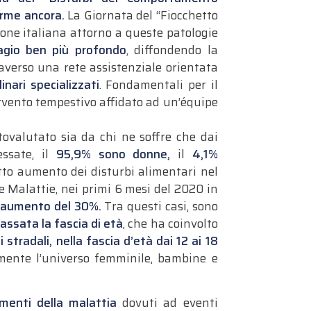
orme ancora.
La Giornata del “Fiocchetto
zione italiana attorno a queste patologie
gio ben più profondo
, diffondendo la
averso una rete assistenziale orientata
linari specializzati
. Fondamentali per il
ervento tempestivo affidato ad un’équipe
ovalutato sia da chi ne soffre che dai
essate, il
95,9% sono donne,
il
4,1%
tto aumento dei disturbi alimentari nel
le Malattie, nei primi 6 mesi del 2020 in
n
aumento del 30%.
Tra questi casi, sono
assata la fascia di età
, che ha coinvolto
stradali, nella fascia d’età dai 12 ai 18
mente l’universo femminile, bambine e
menti della malattia
dovuti ad eventi