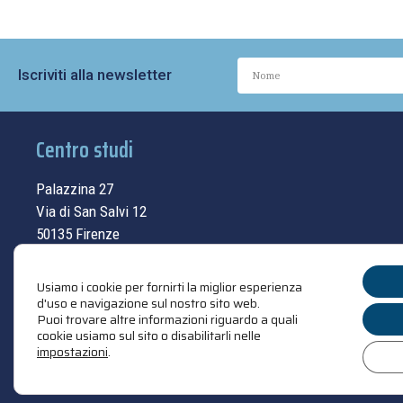
Iscriviti alla newsletter
Centro studi
Palazzina 27
Via di San Salvi 12
50135 Firenze
Tel.
055.69.33.315
Usiamo i cookie per fornirti la miglior esperienza
contatti
d'uso e navigazione sul nostro sito web.
Puoi trovare altre informazioni riguardo a quali
cookie usiamo sul sito o disabilitarli nelle
impostazioni
.