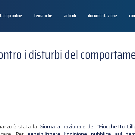
talogo online
tematiche
articoli
documentazione
con
ontro i disturbi del comportam
marzo è stata la
Giornata nazionale del “Fiocchetto Lill
ntare. Per
sensibilizzare l’opinione pubblica sul 