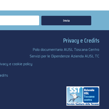
Invia
Privacy e Credits
Polo documentario AUSL Toscana Centro
Servizi per le Dipendenze Azienda AUSL TC
ivacy e cookie policy
edits