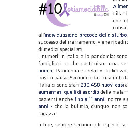
Alimen
Lilla”
che ut
consap
all’
individuazione precoce del disturbo
successo del trattamento, viene ribadit
di medici specialisti
.
I numeri in Italia e la pandemia: son
famigliari, e che costituisce una ve
uomini
. Pandemia e i relativi lockdown
nostro paese. Secondo i dati resi noti d
Italia ci sono stati
230.458 nuovi casi
a
aumentati
quelli di esordio
della malatti
pazienti anche
fino a 11 anni
. Inoltre si
anni –
che la bulimia, dunque, non sa
ragazze.
Infine, sempre secondo gli esperti, si