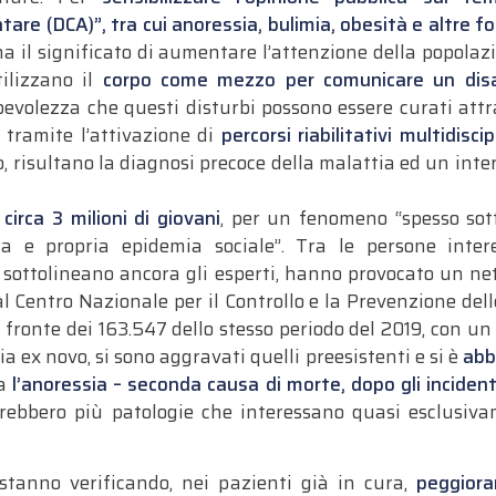
tare (DCA)”, tra cui anoressia, bulimia, obesità e altre f
 ha il significato di aumentare l’attenzione della popola
ilizzano il
corpo come mezzo per comunicare un disa
evolezza che questi disturbi possono essere curati attr
, tramite l’attivazione di
percorsi riabilitativi multidiscip
o, risultano la diagnosi precoce della malattia ed un int
o
circa 3 milioni di giovani
, per un fenomeno “spesso sott
ra e propria epidemia sociale”. Tra le persone inter
, sottolineano ancora gli esperti, hanno provocato un ne
al Centro Nazionale per il Controllo e la Prevenzione del
 fronte dei 163.547 dello stesso periodo del 2019, con u
a ex novo, si sono aggravati quelli preesistenti e si è
abb
a
l’anoressia – seconda causa di morte, dopo gli incidenti 
rebbero più patologie che interessano quasi esclusiva
 stanno verificando, nei pazienti già in cura,
peggiora