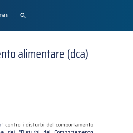
tatti
ento alimentare (dca)
a”
contro i disturbi del comportamento
tema dei “Disturbi del Comportamento