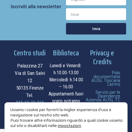
Iscriviti alla newsletter
Invia
Centro studi
Biblioteca
Privacy e
Credits
Palazzina 27
Lunedì e Venerdì:
Polo
h.10.00-13.00
Via di San Salvi
documentario
Mercoledì: h.14.00
AUSL Toscana
12
Centro
– 16.00
50135 Firenze
Servizi per le
Appuntamenti fuori
Tel.
Dipendenze
Azienda AUSL TC
orario potranno
055.69.33.315
essere
privacy e cookie
Usiamo i cookie per fornirti la miglior esperienza d'uso e
navigazione sul nostro sito web.
contatti
concordati su
policy
Puoi trovare altre informazioni riguardo a quali cookie usiamo
appuntamento.
sul sito o disabilitarli nelle
impostazioni
.
credits