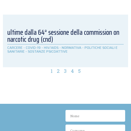
ultime dalla 64° sessione della commission on
narcotic drug (cnd)
CARCERE
-
COVID-19
-
HIV/AIDS
-
NORMATIVA
-
POLITICHE SOCIALI E
SANITARIE
-
SOSTANZE PSICOATTIVE
1
2
3
4
5