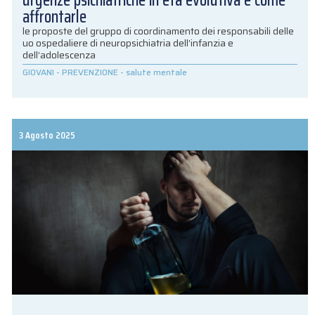
urgenze psichiatriche in età evolutiva e come
affrontarle
le proposte del gruppo di coordinamento dei responsabili delle
uo ospedaliere di neuropsichiatria dell’infanzia e
dell’adolescenza
GIOVANI
-
PREVENZIONE
-
salute mentale
3 Agosto 2025