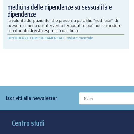
medicina delle dipendenze su sessualità e
dipendenze
la volontà del paziente, che presenta parafilie "rischiose", di
ricevere o meno un intervento terapeutico può non coincidere
con il punto di vista espresso dal clinico
DIPENDENZE COMPORTAMENTALI
-
salute mentale
Iscriviti alla newsletter
Centro studi