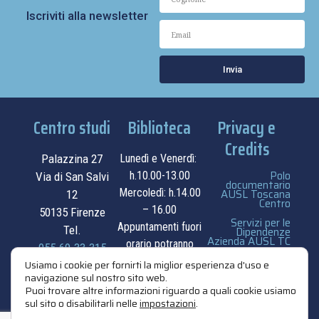
Iscriviti alla newsletter
Invia
Centro studi
Biblioteca
Privacy e
Credits
Palazzina 27
Lunedì e Venerdì:
Polo
h.10.00-13.00
Via di San Salvi
documentario
Mercoledì: h.14.00
AUSL Toscana
12
Centro
– 16.00
50135 Firenze
Servizi per le
Appuntamenti fuori
Tel.
Dipendenze
Azienda AUSL TC
orario potranno
055.69.33.315
essere
privacy e cookie
Usiamo i cookie per fornirti la miglior esperienza d'uso e
navigazione sul nostro sito web.
contatti
concordati su
policy
Puoi trovare altre informazioni riguardo a quali cookie usiamo
appuntamento.
sul sito o disabilitarli nelle
impostazioni
.
credits