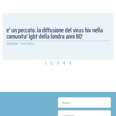
e' un peccato. la diffusione del virus hiv nella
comunita' lgbt della londra anni 80'
GIOVANI
-
HIV/AIDS
1
2
3
4
5