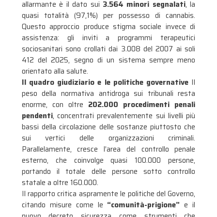
allarmante è il dato sui
3.564 minori segnalati
, la
quasi totalità (97,1%) per possesso di cannabis
.
Questo approccio produce stigma sociale invece di
assistenza: gli inviti a programmi terapeutici
sociosanitari sono crollati dai 3.008 del 2007 ai soli
412 del 2025, segno di un sistema sempre meno
orientato alla salute
.
Il quadro giudiziario e le politiche governative
Il
peso della normativa antidroga sui tribunali resta
enorme, con oltre
202.000 procedimenti penali
pendenti
, concentrati prevalentemente sui livelli più
bassi della circolazione delle sostanze piuttosto che
sui vertici delle organizzazioni criminali
.
Parallelamente, cresce l’area del controllo penale
esterno, che coinvolge quasi 100.000 persone,
portando il totale delle persone sotto controllo
statale a oltre 160.000
.
Il rapporto critica aspramente le politiche del Governo,
citando misure come le
“comunità-prigione”
e il
nuovo decreto sicurezza come strumenti che