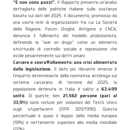
“E non sono pazzi”.
Il Rapporto
presenta un’analisi
dettagliata delle politiche italiane sulle sostanze
basata sui dati del 2025
. Il documento, promosso da
una vasta rete di organizzazioni tra cui La Società
della Ragione, Forum Droghe, Antigone e CNCA,
denuncia il fallimento del modello proibizionista,
definendo la “war on drugs” come un elemento
strutturale di controllo sociale e repressione che
incide pesantemente sui diritti umani
.
Carcere e sovraffollamento: una crisi alimentata
dalla legislazione.
Il dato più rilevante emerso è
l’impatto determinante della normativa antidroga sul
sistema carcerario. Al termine del 2025, la
popolazione detenuta in Italia è salita a
63.499
unità
. Di queste, ben
21.562 persone (pari al
33,9%)
sono recluse per violazioni del Testo Unico
sugli stupefacenti (DPR 309/1990)
. Questa
percentuale è quasi il doppio della media europea
(18%) e nettamente superiore alla media mondiale
(22%)
.