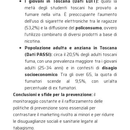
I giovani in Toscana (Dati EDIT):
quasi la
metà degli studenti toscani ha provato a
fumare nella vita
. È preoccupante l’aumento
dell’uso di sigarette elettroniche tra le ragazze
(53,2%) e la diffusione del
policonsumo
, ovvero
l’utilizzo combinato di diversi prodotti a base di
nicotina
.
Popolazione adulta e anziana in Toscana
(Dati PASSI):
circa il 20,5% degli adulti toscani
fuma, con una prevalenza maggiore tra i giovani
adulti (25-34 anni) e in contesti di
disagio
socioeconomico
. Tra gli over 65, la quota di
fumatori scende al 9,5%, con un’alta
percentuale di ex fumatori
.
Conclusioni e sfide per la prevenzione:
il
monitoraggio costante e il rafforzamento delle
politiche di prevenzione sono essenziali per
contrastare il marketing rivolto ai minori e per ridurre
le disuguaglianze sociali e sanitarie legate al
tabagismo.