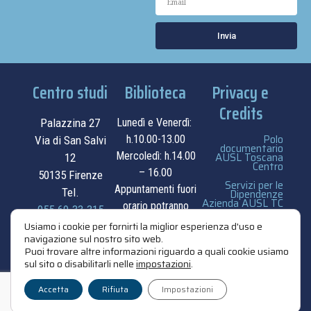
Invia
Centro studi
Biblioteca
Privacy e
Credits
Palazzina 27
Lunedì e Venerdì:
Polo
h.10.00-13.00
Via di San Salvi
documentario
Mercoledì: h.14.00
AUSL Toscana
12
Centro
– 16.00
50135 Firenze
Servizi per le
Appuntamenti fuori
Tel.
Dipendenze
Azienda AUSL TC
orario potranno
055.69.33.315
essere
privacy e cookie
Usiamo i cookie per fornirti la miglior esperienza d'uso e
navigazione sul nostro sito web.
contatti
concordati su
policy
Puoi trovare altre informazioni riguardo a quali cookie usiamo
appuntamento.
sul sito o disabilitarli nelle
impostazioni
.
credits
contatti
Accetta
Rifiuta
Impostazioni