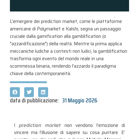
L’emergere dei prediction market, come le piattaforme
americane di Polymarket e Kalshi, segna un passaggio
cruciale dalla gamification alla gamblification (o
"azzardificazione") della realtà. Mentre la prima applica
meccaniche ludiche a contesti non ludici, la gamblification
trasforma ogni evento del mondo reale in una
scommessa binaria, rendendo l'azzardo il paradigma
chiave della contemporaneità.
data di pubblicazione:
31 Maggio 2026
I
prediction market
non vendono l’emozione di
vincere ma l’illusione di sapere su cosa puntare. E’