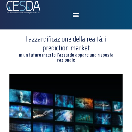
l’azzardificazione della realtà: i
prediction market
in un futuro incerto l'azzardo appare una risposta
razionale