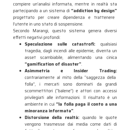
compiere un’analisi informata, mentre in realtà sta
partecipando a un sistema di
“addiction by design”
progettato per creare dipendenza e trattenere
l’utente in uno stato di sospensione
.
Secondo Marangi, questo sistema genera diversi
effetti negativi profondi:
Speculazione sulle catastrofi:
qualsiasi
tragedia, dagli incendi alle epidemie, diventa un
asset scambiabile, alimentando una cinica
“gamification of disaster”
.
Asimmetria e Insider Trading:
contrariamente al mito della “saggezza della
folla”, i mercati sono dominati da grandi
scommettitori (“balene”) e attori con accessi
privilegiati alle informazioni. Il risultato è un
ambiente in cui
“la folla paga il conto a una
minoranza informata”
.
Distorsione della realtà:
quando le quote
vengono trasmesse dai media come dati di