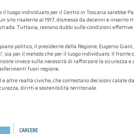
e il luogo individuato per il Centro in Toscana sarebbe Pal
un sito risalente al 1917, dismesso da decenni e inserito tr
strada. Tuttavia, restano dubbi sulle condizioni effettive
iano politico, il presidente della Regione, Eugenio Giani,
 sia per il metodo che per il luogo individuato. Il fronte o
nsiste invece sulla necessità di rafforzare la sicurezza e a
asferimenti fuori regione.
 e altre realtà civiche, che contestano decisioni calate d
urezza, diritti e sostenibilità territoriale.
CARCERE