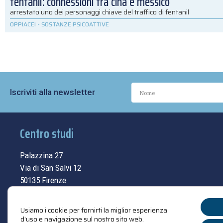
fentanil: connessioni tra cina e messico
arrestato uno dei personaggi chiave del traffico di fentanil
OPPIACEI
-
SOSTANZE PSICOATTIVE
Iscriviti alla newsletter
Centro studi
Palazzina 27
Via di San Salvi 12
50135 Firenze
Tel.
055.69.33.315
Usiamo i cookie per fornirti la miglior esperienza
contatti
d'uso e navigazione sul nostro sito web.