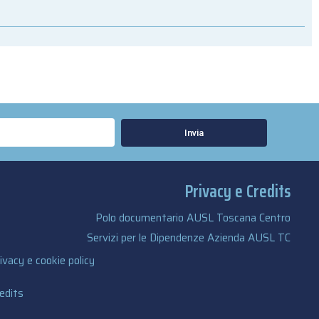
Invia
Privacy e Credits
Polo documentario AUSL Toscana Centro
Servizi per le Dipendenze Azienda AUSL TC
ivacy e cookie policy
edits