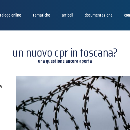
talogo online
tematiche
articoli
documentazione
con
un nuovo cpr in toscana?
una questione ancora aperta
a