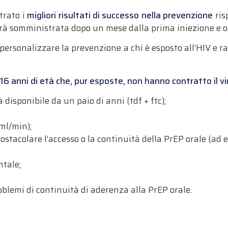
trato i
migliori risultati di successo nella prevenzione
ris
à somministrata dopo un mese dalla prima iniezione e og
personalizzare la prevenzione a chi è esposto all’HIV e r
16 anni di età che, pur esposte, non hanno contratto il vi
disponibile da un paio di anni (tdf + ftc);
ml/min);
 ostacolare l’accesso o la continuità della PrEP orale (ad
ntale;
blemi di continuità di aderenza alla PrEP orale.