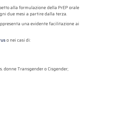
petto alla formulazione della PrEP orale
ni due mesi a partire dalla terza.
appresenta una evidente facilitazione ai
rus
o nei casi di:
 es. donne Transgender o Cisgender;