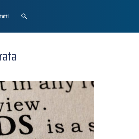
tatti
rata