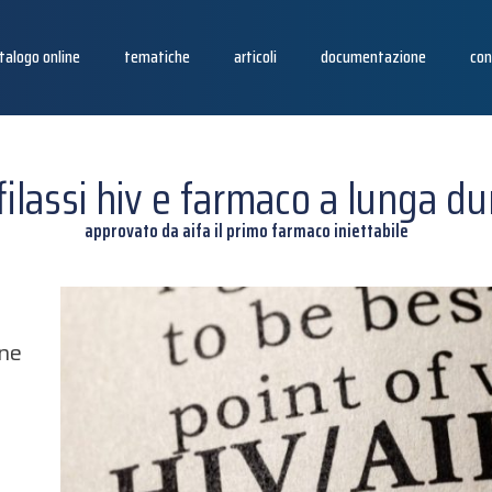
talogo online
tematiche
articoli
documentazione
con
filassi hiv e farmaco a lunga du
approvato da aifa il primo farmaco iniettabile
one