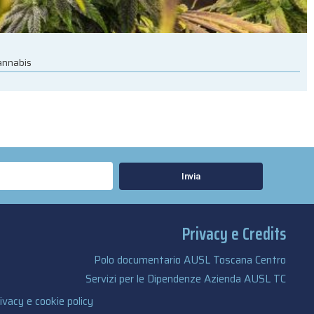
cannabis
Invia
Privacy e Credits
Polo documentario AUSL Toscana Centro
Servizi per le Dipendenze Azienda AUSL TC
ivacy e cookie policy