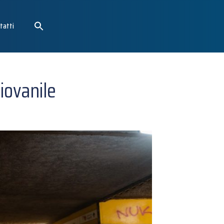
tatti
iovanile