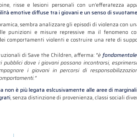
apine, risse e lesioni personali con un’efferatezza app
ilità emotive diffuse tra i giovani e un senso di svuota
oramica, sembra analizzare gli episodi di violenza con un
ulle punizioni e misure repressive ma il fenomeno co
ei comportamenti violenti e costruire una rete di suppor
tituzionali di Save the Children, afferma:
“è
fondamentale 
zi pubblici dove i giovani possano incontrarsi, esprimers
pagnare i giovani in percorsi di responsabilizzazion
comportamenti.”
ada non è più legata eslcusivamente alle aree di margina
grati
, senza distinzione di provenienza, classi sociali diver