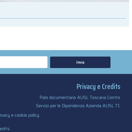
Invia
Privacy e Credits
Polo documentario AUSL Toscana Centro
Servizi per le Dipendenze Azienda AUSL TC
ivacy e cookie policy
edits