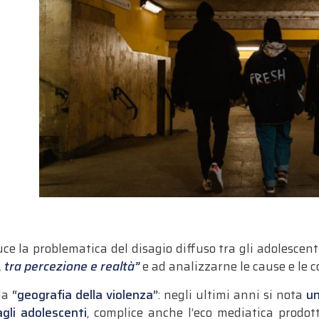
ce la problematica del disagio diffuso tra gli adolescent
e, tra percezione e realtà”
e ad analizzarne le cause e le 
lla
“geografia della violenza”
: negli ultimi anni si nota
un
agli adolescenti
, complice anche l’eco mediatica prodot