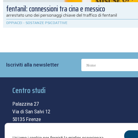
fentanil: connessioni tra cina e messico
arrestato uno dei personaggi chiave del traffico di fentanil
OPPIACEI
-
SOSTANZE PSICOATTIVE
Iscriviti alla newsletter
Centro studi
Palazzina 27
Via di San Salvi 12
50135 Firenze
Tel.
055.69.33.315
Usiamo i cookie per fornirti la miglior esperienza