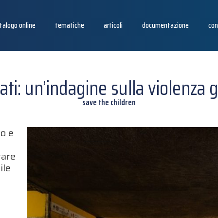
talogo online
tematiche
articoli
documentazione
con
ati: un’indagine sulla violenza g
save the children
co e
tare
ile