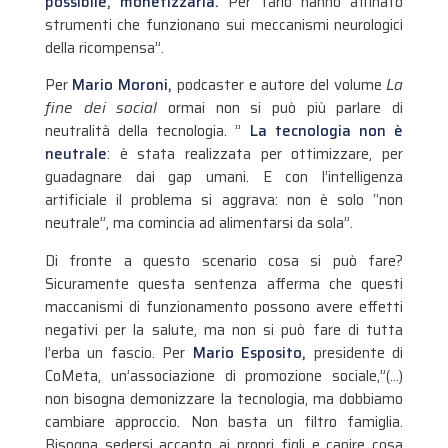
possibile, monetizzarla.
Per farlo hanno affinato
strumenti che funzionano sui meccanismi neurologici
della ricompensa”.
Per
Mario Moroni,
podcaster e autore del volume
La
fine dei social
ormai non si può più parlare di
neutralità della tecnologia. ”
La tecnologia non è
neutrale
: è stata realizzata per ottimizzare, per
guadagnare dai gap umani. E con l’intelligenza
artificiale il problema si aggrava: non è solo “non
neutrale”, ma comincia ad alimentarsi da sola”.
Di fronte a questo scenario cosa si può fare?
Sicuramente questa sentenza afferma che questi
maccanismi di funzionamento possono avere effetti
negativi per la salute, ma non si può fare di tutta
l’erba un fascio. Per
Mario Esposito,
presidente di
CoMeta, un’associazione di promozione sociale,”(…)
non bisogna demonizzare la tecnologia, ma dobbiamo
cambiare approccio. Non basta un filtro famiglia.
Bisogna sedersi accanto ai propri figli e capire cosa