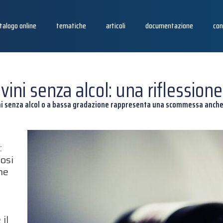
talogo online
tematiche
articoli
documentazione
con
vini senza alcol: una riflessione
ni senza alcol o a bassa gradazione rappresenta una scommessa anche p
:
mosi
he
 il