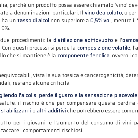
Italia, perché un prodotto possa essere chiamato ‘vino’ de
gate a denominazioni particolari. Il
vino dealcolato
, o pe
, ha un
tasso di alcol
non superiore a
0,5% vol
., mentre il 
e 9%.
 due procedimenti: la
distillazione sottovuoto
e l’
osmos
 Con questi processi si perde la
composizione volatile
, l
ello che si mantiene è la
componente fenolica
, ovvero i 
inequivocabili, vista la sua tossica e cancerogenicità, det
dali, restano alcune criticità.
liendo l’alcol si perde il gusto e la sensazione piacevole
alute, il rischio è che per compensare questa perdita d
,
stabilizzanti
o
altri additivi
che potrebbero essere comunq
attutto per i giovani, è l’aumento del consumo di vini 
ntaccare i comportamenti rischiosi.