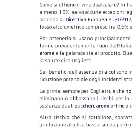
Come si ottiene il vino dealcolato? In 
almeno il 9%, salvo alcune eccezioni le
secondo la
Direttiva Europea 2021/2117
tasso alcolometrico compreso tra 0.5% 
Per ottenerlo si usano principalmente
fanno prevalentemente fuori dell’Italia.
aroma
e la palatabilità al prodotto. Qu
la salute dice Doglietti.
Se i benefici dell’assenza di alcol sono 
riduzione potenziale degli incidenti stra
La prima, sempre per Doglietti, è che
tog
eliminano o abbassano i rischi per la s
sostanze quali
zuccheri
,
aromi artificiali
Altro rischio che si sottolinea, sopr
gradazione alcolica bassa, senza però i