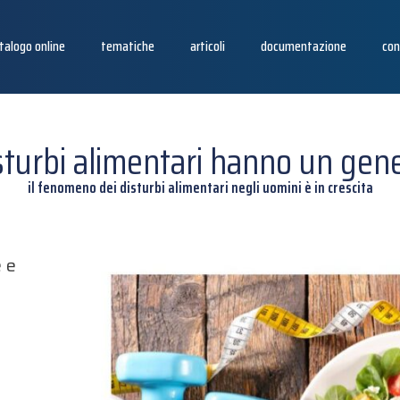
talogo online
tematiche
articoli
documentazione
con
isturbi alimentari hanno un gen
il fenomeno dei disturbi alimentari negli uomini è in crescita
 e