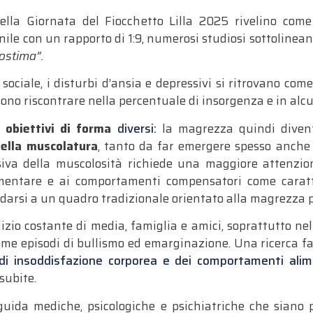
ella Giornata del Fiocchetto Lilla 2025 rivelino com
le con un rapporto di 1:9, numerosi studiosi sottoline
tostima”.
sociale, i disturbi d’ansia e depressivi si ritrovano com
ono riscontrare nella percentuale di insorgenza e in alcun
e
obiettivi di forma
diversi:
la magrezza quindi divent
 della muscolatura
, tanto da far emergere spesso anche
siva della muscolosità richiede una maggiore attenzio
 alimentare e ai comportamenti compensatori come caratt
fidarsi a un quadro tradizionale orientato alla magrezza
zio costante di media, famiglia e amici, soprattutto nell
come episodi di bullismo ed emarginazione. Una ricerca f
i insoddisfazione corporea e dei comportamenti alime
subite.
 guida mediche, psicologiche e psichiatriche che siano p