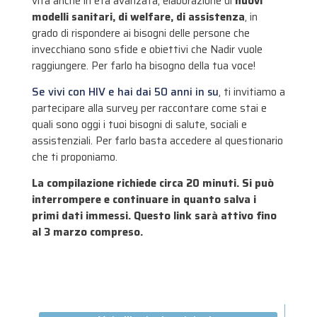
vita anche in età avanzata, elaborazione di
nuovi
modelli sanitari, di welfare, di assistenza
, in
grado di rispondere ai bisogni delle persone che
invecchiano sono sfide e obiettivi che Nadir vuole
raggiungere. Per farlo ha bisogno della tua voce!
Se vivi con HIV e hai dai 50 anni in su
, ti invitiamo a
partecipare alla survey per raccontare come stai e
quali sono oggi i tuoi bisogni di salute, sociali e
assistenziali. Per farlo basta accedere al questionario
che ti proponiamo.
La compilazione richiede circa 20 minuti. Si può
interrompere e continuare in quanto salva i
primi dati immessi. Questo link sarà attivo fino
al 3 marzo compreso.