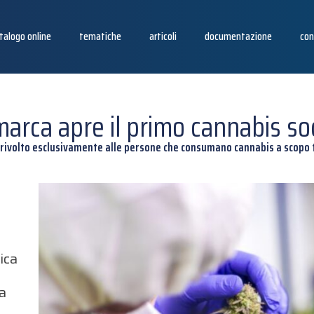
talogo online
tematiche
articoli
documentazione
con
marca apre il primo cannabis soc
 rivolto esclusivamente alle persone che consumano cannabis a scopo 
ica
ta