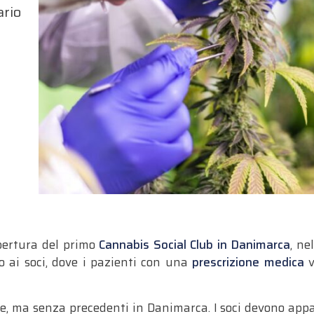
ario
’apertura del primo
Cannabis Social Club
in Danimarca
, ne
o ai soci, dove i pazienti con una
prescrizione medica
v
ice, ma senza precedenti in Danimarca. I soci devono ap