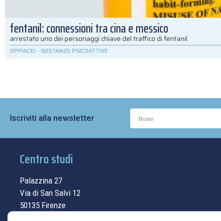
fentanil: connessioni tra cina e messico
arrestato uno dei personaggi chiave del traffico di fentanil
OPPIACEI
-
SOSTANZE PSICOATTIVE
Iscriviti alla newsletter
Centro studi
Palazzina 27
Via di San Salvi 12
50135 Firenze
Tel.
055.69.33.315