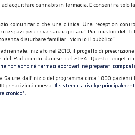
i ad acquistare cannabis in farmacia. È consentita solo l
zio comunitario che una clinica. Una reception control
 e spazi per conversare e giocare”. Per i gestori del club
 senza disturbare familiari, vicini o il pubblico”.
riennale, iniziato nel 2018, il progetto di prescrizion
le del Parlamento danese nel 2024. Questo progetto 
 che non sono né farmaci approvati né preparati compost
lla Salute, dall’inizio del programma circa 1.800 pazienti
000 prescrizioni emesse.
Il sistema si rivolge principalment
re cronico”.