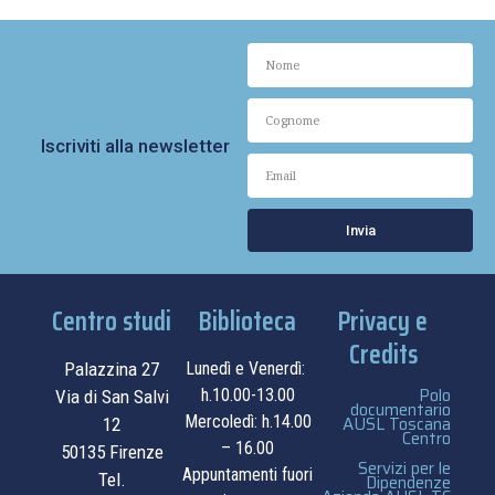
Iscriviti alla newsletter
Invia
Centro studi
Biblioteca
Privacy e
Credits
Palazzina 27
Lunedì e Venerdì:
Polo
h.10.00-13.00
Via di San Salvi
documentario
Mercoledì: h.14.00
AUSL Toscana
12
Centro
– 16.00
50135 Firenze
Servizi per le
Appuntamenti fuori
Tel.
Dipendenze