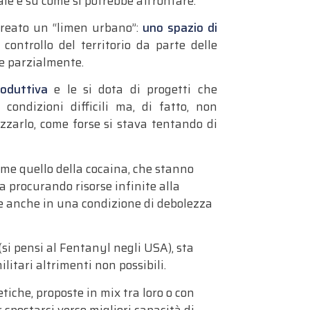
bale e su come si potrebbe affrontare.
 creato un
“
limen
urbano”:
uno
spazi
o
di
 controllo del territorio da parte delle
e parzialmente.
roduttiva
e le si d
o
ta di
p
rogetti che
condizioni difficili ma, di fatto,
non
zzarlo, come forse si stava tentando di
come quello della cocaina, che stanno
a procurando risorse infinite alla
te anche in una condizione di debolezza
.
(si pensi al Fentanyl negli USA), sta
litari altrimenti non possibili.
etiche
,
proposte in mix tra loro o con
 spostarci verso migliori capacità di