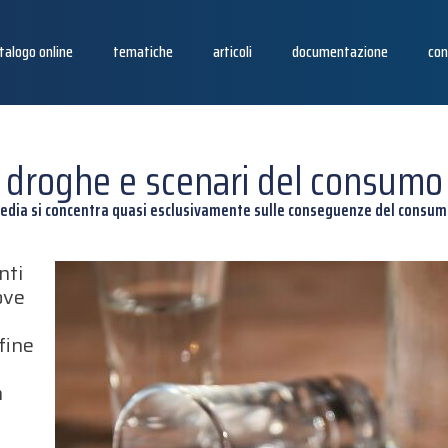
talogo online
tematiche
articoli
documentazione
con
droghe e scenari del consumo
edia si concentra quasi esclusivamente sulle conseguenze del consumo
nti
dove
fine
n