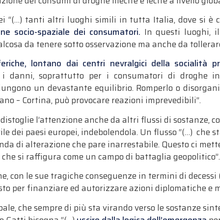
azione dei consumi di droghe illecite e lecite a livello glo
ei “(…)
tanti altri luoghi simili in tutta Italia, dove si è
ne socio-spaziale dei consumatori.
In questi luoghi, il
lcosa da tenere sotto
osservazione
ma anche da tollerar
riche, lontano dai centri nevralgici della socialità p
 i danni, soprattutto per i consumatori di droghe in 
iung
ono
un devastante equilibrio. Romperlo o disorgani
ano – Cortina, può provocare reazioni imprevedibili”.
distoglie l’attenzione anche da altri flussi di sostanze, 
ile dei paesi europei, indebolendola. Un flusso “(…)
che st
a di alterazione che pare inarrestabile
. Questo ci met
e
che
si
raffigura come
un campo di battaglia geopolitico”
ghe, con le sue tragiche conseguenze in termini di decessi 
sto per
finanziare ed autorizzare
azioni diplomatiche e mi
bale, che sempre di più sta virando verso le
sostanze sint
o Gatti bisogna “(…)
uscire dalla logica dell’emergenza
per