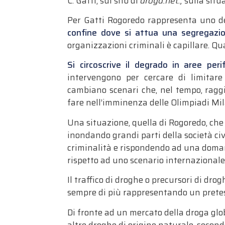
C. Gatti, sul sito di
droga.net.,
sulla situ
Per Gatti Rogoredo rappresenta uno d
confine dove si attua una segregazio
organizzazioni criminali è capillare
.
Qua
Si circoscrive
il degrado in aree perife
intervengono per cercare di limitare
cambia
no
scenari
che, nel tempo,
ragg
fare nell’imminenza delle Olimpiadi Mil
Una situazione, quella di Rogoredo, che 
inondando grandi parti della società civ
criminalità
e
rispondendo ad una domand
rispetto ad uno
scenario internazional
Il traffico di droghe o precursori di dro
sempre di più rappresentando u
n prete
Di fronte ad un mercato della droga glo
altre droghe di origine naturale, second