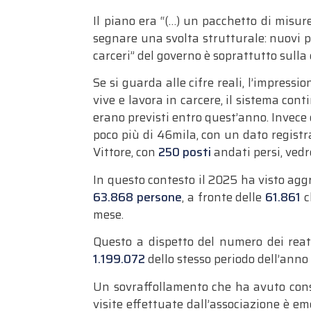
Il piano era “(…) un pacchetto di misur
segnare una svolta strutturale: nuovi p
carceri” del governo è soprattutto sulla 
Se si guarda alle cifre reali, l’impress
vive e lavora in carcere, il sistema cont
erano previsti entro quest’anno. Invece 
poco più di 46mila, con un dato registr
Vittore, con
250 posti
andati persi, ved
In questo contesto il 2025 ha visto agg
63.868 persone
, a fronte delle
61.861
c
mese.
Questo a dispetto del numero dei reat
1.199.072
dello stesso periodo dell’ann
Un sovraffollamento che ha avuto co
visite effettuate dall’associazione è em