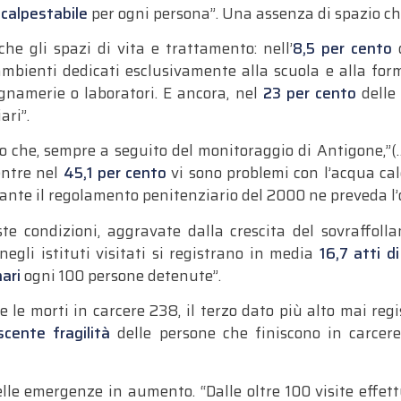
 calpestabile
per ogni persona”. Una assenza di spazio che
he gli spazi di vita e trattamento: nell’
8,5 per cento
d
ienti dedicati esclusivamente alla scuola e alla for
egnamerie o laboratori. E ancora, nel
23 per cento
delle 
ari”.
o che, sempre a seguito del monitoraggio di Antigone,”(…
entre nel
45,1 per cento
vi sono problemi con l’acqua cald
ostante il regolamento penitenziario del 2000 ne preveda l’
e condizioni, aggravate dalla crescita del sovraffolla
negli istituti visitati si registrano in media
16,7 atti d
nari
ogni 100 persone detenute”.
e le morti in carcere 238, il terzo dato più alto mai regi
scente fragilità
delle persone che finiscono in carcere,
lle emergenze in aumento. “Dalle oltre 100 visite effe