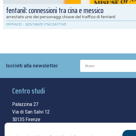
fentanil: connessioni tra cina e messico
arrestato uno dei personaggi chiave del traffico di fentanil
OPPIACEI
-
SOSTANZE PSICOATTIVE
Iscriviti alla newsletter
Centro studi
Palazzina 27
Via di San Salvi 12
50135 Firenze
Tel.
055.69.33.315