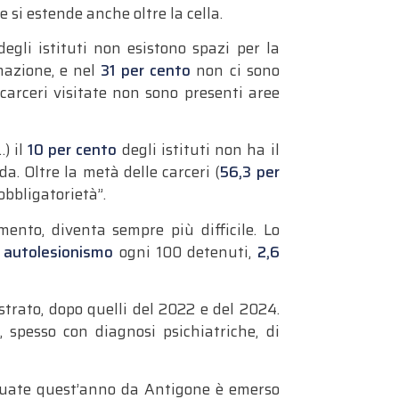
 si estende anche oltre la cella.
egli istituti non esistono spazi per la
mazione, e nel
31 per cento
non ci sono
carceri visitate non sono presenti aree
) il
10 per cento
degli istituti non ha il
a. Oltre la metà delle carceri (
56,3 per
obbligatorietà”.
mento, diventa sempre più difficile. Lo
i autolesionismo
ogni 100 detenuti,
2,6
strato, dopo quelli del 2022 e del 2024.
 spesso con diagnosi psichiatriche, di
ttuate quest’anno da Antigone è emerso