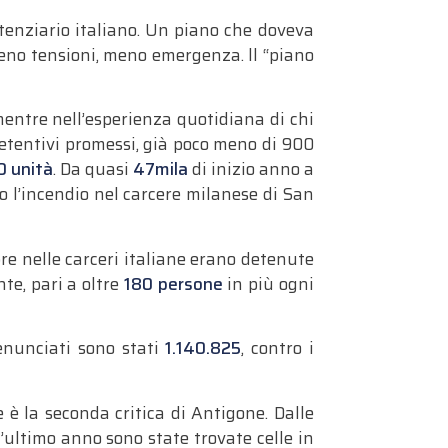
itenziario italiano. Un piano che doveva
meno tensioni, meno emergenza. ll “piano
 mentre nell’esperienza quotidiana di chi
etentivi promessi, già poco meno di 900
0 unità
. Da quasi
47mila
di inizio anno a
o l’incendio nel carcere milanese di San
re nelle carceri italiane erano detenute
te, pari a oltre
180 persone
in più ogni
enunciati sono stati
1.140.825
, contro i
e è la seconda critica di Antigone. Dalle
ll’ultimo anno sono state trovate celle in