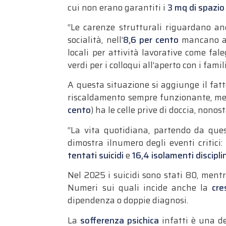
cui non erano garantiti i
3 mq di spazio
“Le carenze strutturali riguardano anc
socialità, nell’
8,6 per cento
mancano amb
locali per attività lavorative come fal
verdi per i colloqui all’aperto con i famili
A questa situazione si aggiunge il fatt
riscaldamento sempre funzionante, m
cento
) ha le celle prive di doccia, non
“La vita quotidiana, partendo da quest
dimostra ilnumero degli eventi critici: 
tentati suicidi
e
16,4 isolamenti discipli
Nel 2025 i suicidi sono stati 80, mentr
Numeri sui quali incide anche la
cre
dipendenza o doppie diagnosi.
La
sofferenza psichica
infatti è una de