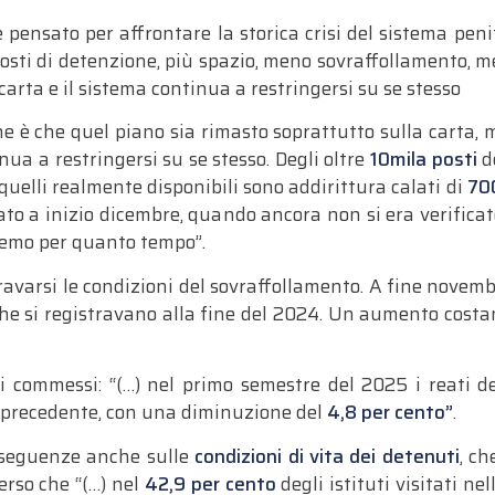
e pensato per affrontare la storica crisi del sistema pen
osti di detenzione, più spazio, meno sovraffollamento, 
carta e il sistema continua a restringersi su se stesso
ione è che quel piano sia rimasto soprattutto sulla carta,
inua a restringersi su se stesso. Degli oltre
10mila posti
d
quelli realmente disponibili sono addirittura calati di
70
ato a inizio dicembre, quando ancora non si era verificat
remo per quanto tempo”.
ravarsi le condizioni del sovraffollamento. A fine novemb
he si registravano alla fine del 2024. Un aumento costan
i commessi: “(…) nel primo semestre del 2025 i reati d
o precedente, con una diminuzione del
4,8 per cento”
.
nseguenze anche sulle
condizioni di vita dei detenuti
, ch
erso che “(…) nel
42,9 per cento
degli istituti visitati ne