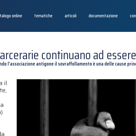
talogo online
tematiche
articoli
documentazione
con
 carcerarie continuano ad esse
ndo l'associazione antigone il sovraffollamento è una delle cause princ
 il
te,
o
la
o)
da