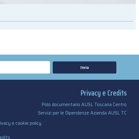
Invia
Privacy e Credits
Polo documentario AUSL Toscana Centro
Servizi per le Dipendenze Azienda AUSL TC
ivacy e cookie policy
edits