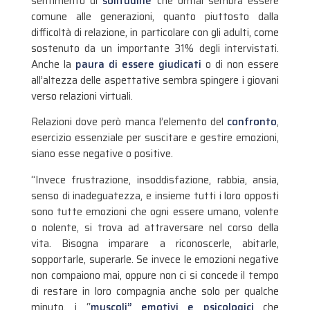
sentimento di
solitudine
che ormai sembra essere
comune alle generazioni, quanto piuttosto dalla
difficoltà di relazione, in particolare con gli adulti, come
sostenuto da un importante 31% degli intervistati.
Anche la
paura di essere giudicati
o di non essere
all’altezza delle aspettative sembra spingere i giovani
verso relazioni virtuali.
Relazioni dove però manca l’elemento del
confronto
,
esercizio essenziale per suscitare e gestire emozioni,
siano esse negative o positive.
“Invece frustrazione, insoddisfazione, rabbia, ansia,
senso di inadeguatezza, e insieme tutti i loro opposti
sono tutte emozioni che ogni essere umano, volente
o nolente, si trova ad attraversare nel corso della
vita. Bisogna imparare a riconoscerle, abitarle,
sopportarle, superarle. Se invece le emozioni negative
non compaiono mai, oppure non ci si concede il tempo
di restare in loro compagnia anche solo per qualche
minuto, i “
muscoli” emotivi e psicologici
che