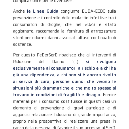
complicazioni e per le overdose”.
Anche
le Linee Guida
congiunte EUDA-ECDC sulla
prevenzione e il controllo delle malattie infettive tra i
consumatori di droghe, che nel 2023 è stato
aggiornato, raccomanda la fornitura di attrezzature
sterili per ridurre i danni associati all’uso continuato di
sostanze.
Per questo FeDerSerD ribadisce che gli interventi di
Riduzione del Danno “(…)
si rivolgono
esclusivamente ai consumatori a rischio e a chi ha
già una dipendenza, a chi non si è ancora rivolto
ai servizi di cura, persone quindi che vivono le
situazioni più drammatiche e che molto spesso si
trovano in condizioni di fragilità e disagio.
Fornire
materiali per il consumo costituisce in questi casi un
elemento di prevenzione di gravi patologie e di
aggancio relazionale fiduciario di grande importanza,
proprio nella prospettiva di realizzare una presa in
carico della persona, di favorire il suo accesso al SerD,