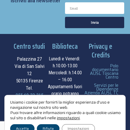
Iscriviti alla newsletter
Invia
Centro studi
Biblioteca
Privacy e
Credits
Palazzina 27
Lunedì e Venerdì:
Polo
h.10.00-13.00
Via di San Salvi
documentario
Mercoledì: h.14.00
AUSL Toscana
12
Centro
– 16.00
50135 Firenze
Servizi per le
Appuntamenti fuori
Tel.
Dipendenze
Azienda AUSL TC
orario potranno
055.69.33.315
essere
privacy e cookie
Usiamo i cookie per fornirti la miglior esperienza d'uso e
navigazione sul nostro sito web.
contatti
concordati su
policy
Puoi trovare altre informazioni riguardo a quali cookie usiamo
appuntamento.
sul sito o disabilitarli nelle
impostazioni
.
credits
contatti
Accetta
Rifiuta
Impostazioni