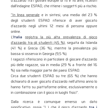
d’azzardo tra i giovani europei di 15 e 16 anni, ricavati
dall’indagine ESPAD, che ritiene i soggetti più a rischio.
“In linea generale
e in sintesi, una media del 23 %
degli studenti ESPAD riferisce di aver giocato
d’azzardo negli ultimi 12 mesi di persona oppure
online.
L’
Italia
registra la più alta prevalenza di gioco
d’azzardo tra gli studenti (45 %),
seguita da Islanda
(41 %) e Grecia (36 %), mentre la prevalenza più
bassa si osserva in Georgia (9,5 %).
I ragazzi riferiscono in particolare di giocare d’azzardo
più delle ragazze, sia in media (29 % a fronte del 16
%) sia nella maggior parte dei paesi ESPAD.
Circa due studenti ESPAD su tre (65 %) che hanno
dichiarato di aver giocato d’azzardo nell’ultimo anno lo
hanno fatto su piattaforme online, esclusivamente o
in combinazione con il gioco in luoghi fisici”.
Dalla ricerca è comunque emerso un dato
significativo, ossia “(…) che il gioco d’azzardo
tra i