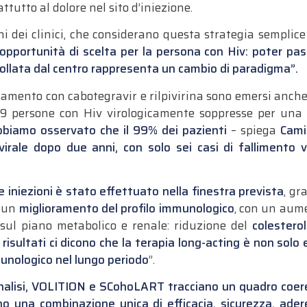
ttutto al dolore nel sito d’iniezione.
i dei clinici, che considerano questa strategia semplice 
pportunità di scelta per la persona con Hiv: poter pas
llata dal centro rappresenta un cambio di paradigma”.
ttamento con cabotegravir e rilpivirina sono emersi anc
49 persone con Hiv virologicamente soppresse per una
biamo osservato che il 99% dei pazienti
– spiega
Cami
irale dopo due anni, con solo sei casi di fallimento vi
le iniezioni è stato effettuato nella finestra prevista
, gr
o un
miglioramento del
profilo immunologico
, con un aum
 sul piano metabolico e renale: riduzione del
colestero
risultati ci dicono che la terapia long-acting è non solo
munologico nel lungo periodo
”.
nalisi, VOLITION e SCohoLART tracciano un quadro coeren
ono una combinazione unica di efficacia, sicurezza, ader