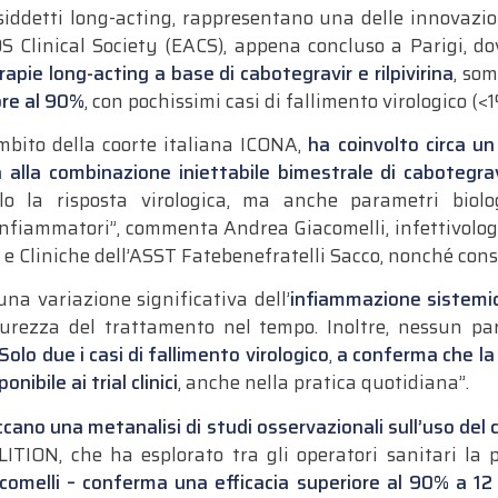
cosiddetti long-acting, rappresentano una delle innovazi
 Clinical Society (EACS), appena concluso a Parigi, dov
apie long-acting a base di cabotegravir e rilpivirina
, so
ore al 90%
, con pochissimi casi di fallimento virologico (<1
ambito della coorte italiana ICONA,
ha coinvolto circa un
alla combinazione iniettabile bimestrale di cabotegravir
o la risposta virologica, ma anche parametri biolog
infiammatori”, commenta Andrea Giacomelli, infettivologo
e Cliniche dell’ASST Fatebenefratelli Sacco, nonché cons
una variazione significativa dell’
infiammazione sistemi
icurezza del trattamento nel tempo. Inoltre, nessun p
Solo due i casi di fallimento virologico
,
a conferma che la 
nibile ai trial clinici
, anche nella pratica quotidiana”.
ano una metanalisi di studi osservazionali sull’uso del cab
ITION, che ha esplorato tra gli operatori sanitari la p
comelli – conferma una efficacia superiore al 90% a 12 m