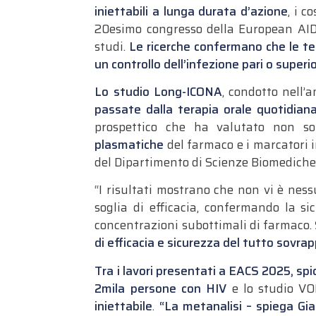
iniettabili a lunga durata d’azione
, i 
20esimo congresso della European AIDS
studi.
Le ricerche confermano che le ter
un controllo dell’infezione pari o superi
Lo studio Long-ICONA
, condotto nell’
passate dalla terapia orale quotidiana 
prospettico che ha valutato non sol
plasmatiche
del farmaco e i marcatori 
del Dipartimento di Scienze Biomediche 
“I risultati mostrano che non vi è ness
soglia di efficacia, confermando la s
concentrazioni subottimali di farmaco.
di efficacia e sicurezza del tutto sovrappo
Tra i lavori presentati a EACS 2025, spicc
2mila persone con HIV
e lo studio VOL
iniettabile
.
“La metanalisi – spiega Gia