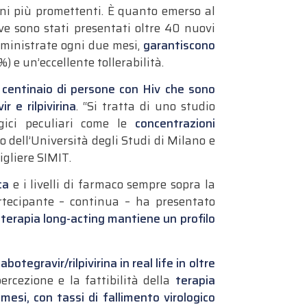
oni più promettenti. È quanto emerso al
e sono stati presentati oltre 40 nuovi
mministrate ogni due mesi,
garantiscono
%) e un’eccellente tollerabilità.
 centinaio di
persone con Hiv
che sono
 e rilpivirina
. “Si tratta di uno studio
ici peculiari come le
concentrazioni
 dell’Università degli Studi di Milano e
igliere SIMIT.
ca
e i livelli di farmaco sempre sopra la
artecipante – continua – ha presentato
terapia long-acting mantiene un profilo
otegravir/rilpivirina in real life in oltre
ercezione e la fattibilità della
terapia
esi, con tassi di fallimento virologico