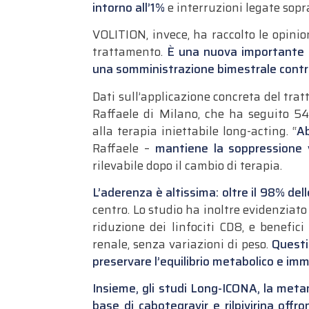
intorno all’1%
e interruzioni legate sopra
VOLITION, invece, ha raccolto le opinion
trattamento.
È una nuova importante o
una somministrazione bimestrale contro
Dati sull’applicazione concreta del tra
Raffaele di Milano, che ha seguito 5
alla terapia iniettabile long-acting. “
Ab
Raffaele –
mantiene la soppressione v
rilevabile dopo il cambio di terapia.
L’aderenza è altissima: oltre il 98% del
centro. Lo studio ha inoltre evidenziat
riduzione dei linfociti CD8, e benefici
renale, senza variazioni di peso.
Questi 
preservare l’equilibrio metabolico e im
Insieme, gli studi Long-ICONA, la meta
base di cabotegravir e rilpivirina offr