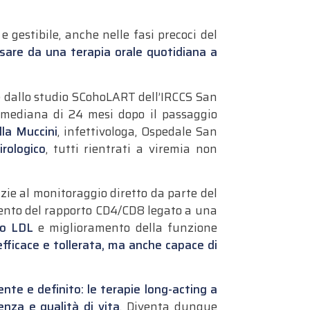
e gestibile, anche nelle fasi precoci del
sare da una terapia orale quotidiana a
he dallo studio SCohoLART dell’IRCCS San
 mediana di 24 mesi dopo il passaggio
lla Muccini
, infettivologa, Ospedale San
rologico
, tutti rientrati a viremia non
azie al monitoraggio diretto da parte del
ento del rapporto CD4/CD8 legato a una
lo LDL
e miglioramento della funzione
 efficace e tollerata, ma anche capace di
te e definito: le terapie long-acting a
enza e qualità di vita
. Diventa dunque