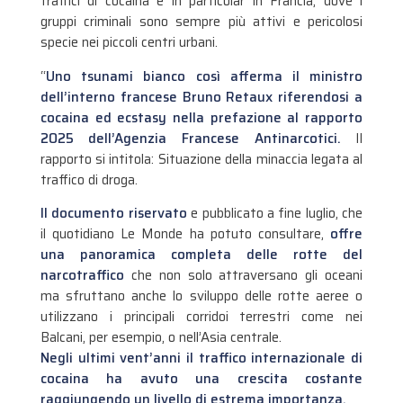
traffici di cocaina e in particolar in Francia, dove i
gruppi criminali sono sempre più attivi e pericolosi
specie nei piccoli centri urbani.
“
Uno tsunami bianco così afferma il ministro
dell’interno francese Bruno Retaux riferendosi a
cocaina ed ecstasy nella prefazione al rapporto
2025 dell’Agenzia Francese Antinarcotici.
Il
rapporto si intitola: Situazione della minaccia legata al
traffico di droga.
Il documento riservato
e pubblicato a fine luglio, che
il quotidiano Le Monde ha potuto consultare,
offre
una panoramica completa delle rotte del
narcotraffico
che non solo attraversano gli oceani
ma sfruttano anche lo sviluppo delle rotte aeree o
utilizzano i principali corridoi terrestri come nei
Balcani, per esempio, o nell’Asia centrale.
Negli ultimi vent’anni il traffico internazionale di
cocaina ha avuto una crescita costante
raggiungendo un livello di estrema importanza.