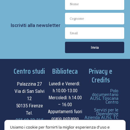
Iscriviti alla newsletter
Invia
Centro studi
Biblioteca
Privacy e
Credits
Palazzina 27
Lunedì e Venerdì:
Polo
h.10.00-13.00
Via di San Salvi
documentario
Mercoledì: h.14.00
AUSL Toscana
12
Centro
– 16.00
50135 Firenze
Servizi per le
Appuntamenti fuori
Tel.
Dipendenze
Azienda AUSL TC
orario potranno
055.69.33.315
essere
privacy e cookie
Usiamo i cookie per fornirti la miglior esperienza d'uso e