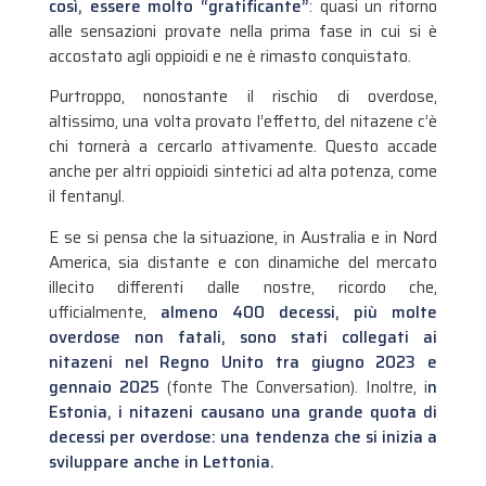
così, essere molto “gratificante”
: quasi un ritorno
alle sensazioni provate nella prima fase in cui si è
accostato agli oppioidi e ne è rimasto conquistato.
Purtroppo, nonostante il rischio di overdose,
altissimo, una volta provato l’effetto, del nitazene c’è
chi tornerà a cercarlo attivamente. Questo accade
anche per altri oppioidi sintetici ad alta potenza, come
il fentanyl.
E se si pensa che la situazione, in Australia e in Nord
America, sia distante e con dinamiche del mercato
illecito differenti dalle nostre, ricordo che,
ufficialmente,
almeno 400 decessi, più molte
overdose non fatali, sono stati collegati ai
nitazeni nel Regno Unito tra giugno 2023 e
gennaio 2025
(fonte The Conversation). Inoltre, i
n
Estonia, i nitazeni causano una grande quota di
decessi per overdose: una tendenza che si inizia a
sviluppare anche in Lettonia.