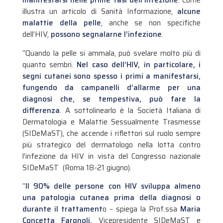
manifestarsi nelle prime fasi dell’infezione
. Come
illustra un articolo di Sanità Informazione,
alcune
malattie della pelle
, anche se non specifiche
dell’HIV,
possono segnalarne l’infezione
.
“Quando la pelle si ammala, può svelare molto più di
quanto sembri.
Nel caso dell’HIV, in particolare, i
segni cutanei sono spesso i primi a manifestarsi,
fungendo da campanelli d’allarme per una
diagnosi che, se tempestiva, può fare la
differenza
. A sottolinearlo è la Società Italiana di
Dermatologia e Malattie Sessualmente Trasmesse
(SIDeMaST), che accende i riflettori sul ruolo sempre
più strategico del dermatologo nella lotta contro
l’infezione da HIV in vista del Congresso nazionale
SIDeMaST (Roma 18-21 giugno).
“
Il 90% delle persone con HIV sviluppa almeno
una patologia cutanea prima della diagnosi o
durante il trattament
o – spiega la Prof.ssa
Maria
Concetta Fargnoli,
Vicepresidente SIDeMaST e